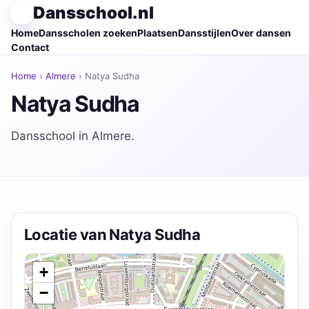
Dansschool.nl
Home
Dansscholen zoeken
Plaatsen
Dansstijlen
Over dansen
Contact
Home
›
Almere
› Natya Sudha
Natya Sudha
Dansschool in Almere.
Locatie van Natya Sudha
+
−