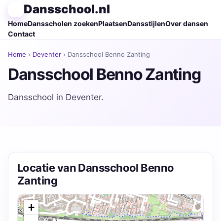
Dansschool.nl
Home
Dansscholen zoeken
Plaatsen
Dansstijlen
Over dansen
Contact
Home
›
Deventer
› Dansschool Benno Zanting
Dansschool Benno Zanting
Dansschool in Deventer.
Locatie van Dansschool Benno
Zanting
+