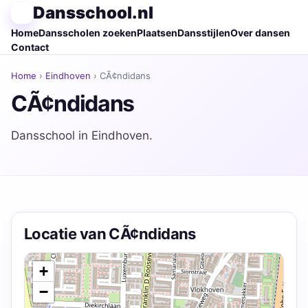
Dansschool.nl
Home
Dansscholen zoeken
Plaatsen
Dansstijlen
Over dansen
Contact
Home
›
Eindhoven
› CÃ¢ndidans
CÃ¢ndidans
Dansschool in Eindhoven.
Locatie van CÃ¢ndidans
+
−