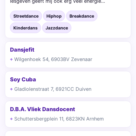
lesgeven geeft mij ook erg veel energie…
Streetdance
Hiphop
Breakdance
Kinderdans
Jazzdance
Dansjefit
Wilgenhoek 54, 6903BV Zevenaar
Soy Cuba
Gladiolenstraat 7, 6921CC Duiven
D.B.A. Vliek Dansdocent
Schuttersbergplein 11, 6823KN Arnhem