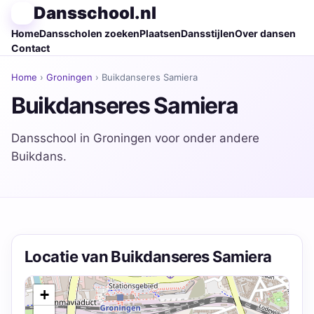
Dansschool.nl
Home
Dansscholen zoeken
Plaatsen
Dansstijlen
Over dansen
Contact
Home
›
Groningen
› Buikdanseres Samiera
Buikdanseres Samiera
Dansschool in Groningen voor onder andere
Buikdans.
Locatie van Buikdanseres Samiera
+