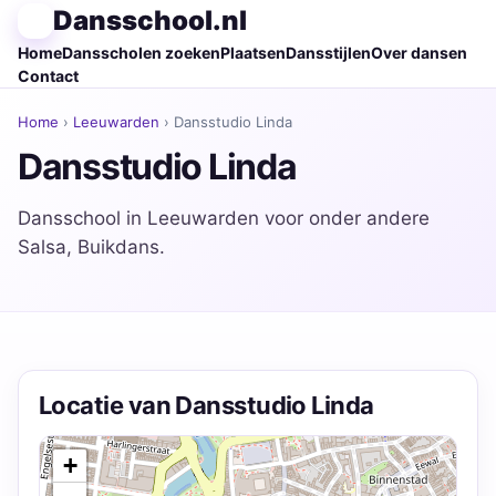
Dansschool.nl
Home
Dansscholen zoeken
Plaatsen
Dansstijlen
Over dansen
Contact
Home
›
Leeuwarden
› Dansstudio Linda
Dansstudio Linda
Dansschool in Leeuwarden voor onder andere
Salsa, Buikdans.
Locatie van Dansstudio Linda
+