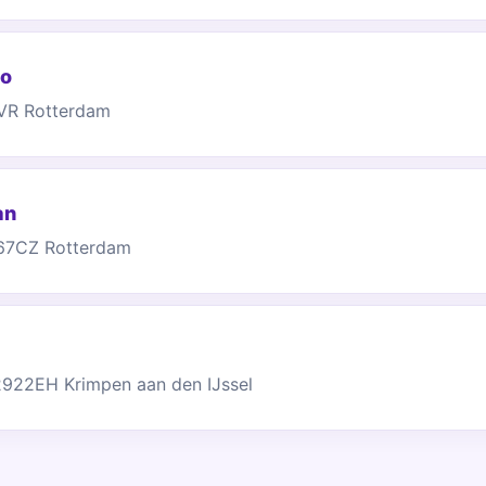
io
VR Rotterdam
an
3067CZ Rotterdam
2922EH Krimpen aan den IJssel