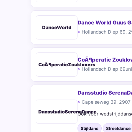
Dance World Guus G
DanceWorld
Hollandsch Diep 69, 2
CoÃ¶peratie Zouklo
CoÃ¶peratieZouklovers
Hollandsch Diep 69uni
Dansstudio SerenaD
Capelseweg 39, 2907 X
DansstudioSerenaDance
Ook voor wedstrijddansen
Stijldans
Streetdance