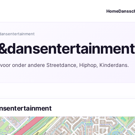
Home
Danssc
&dansentertainment
n&dansentertainment
 voor onder andere Streetdance, Hiphop, Kinderdans.
ansentertainment