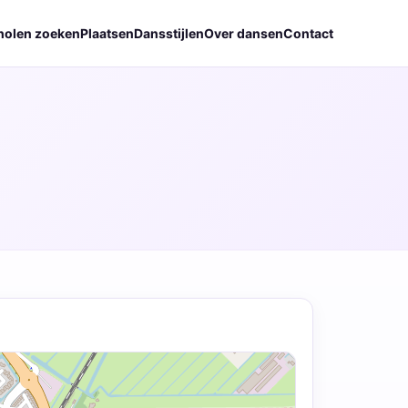
holen zoeken
Plaatsen
Dansstijlen
Over dansen
Contact