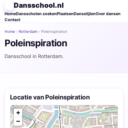
Dansschool.nl
Home
Dansscholen zoeken
Plaatsen
Dansstijlen
Over dansen
Contact
Home
›
Rotterdam
› Poleinspiration
Poleinspiration
Dansschool in Rotterdam.
Locatie van Poleinspiration
+
−