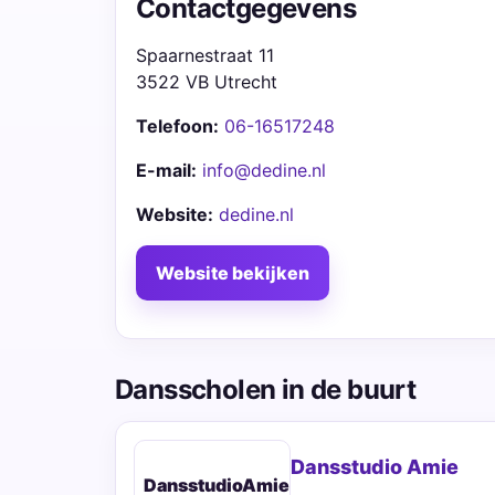
Contactgegevens
Spaarnestraat 11
3522 VB Utrecht
Telefoon:
06-16517248
E-mail:
info@dedine.nl
Website:
dedine.nl
Website bekijken
Dansscholen in de buurt
Dansstudio Amie
DansstudioAmie