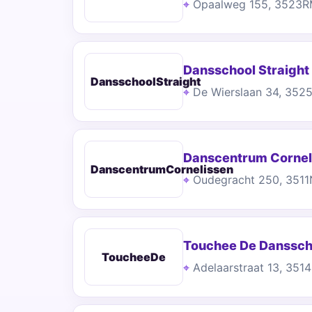
Opaalweg 155, 3523R
Dansschool Straight
DansschoolStraight
De Wierslaan 34, 352
Danscentrum Cornel
DanscentrumCornelissen
Oudegracht 250, 3511
Touchee De Danssch
ToucheeDe
Adelaarstraat 13, 351