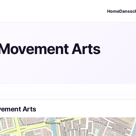
Home
Danssc
& Movement Arts
vement Arts