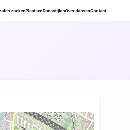
holen zoeken
Plaatsen
Dansstijlen
Over dansen
Contact