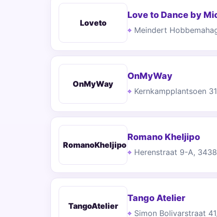
Love to Dance by Mi
Loveto
Meindert Hobbemahag
OnMyWay
OnMyWay
Kernkampplantsoen 31
Romano Kheljipo
RomanoKheljipo
Herenstraat 9-A, 343
Tango Atelier
TangoAtelier
Simon Bolivarstraat 4