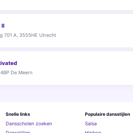
II
g 701 A, 3555HE Utrecht
ivated
54BP De Meern
Snelle links
Populaire dansstijlen
Dansscholen zoeken
Salsa
Dansstijlen
Hiphop