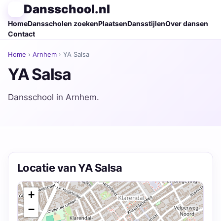
Dansschool.nl
Home
Dansscholen zoeken
Plaatsen
Dansstijlen
Over dansen
Contact
Home
›
Arnhem
› YA Salsa
YA Salsa
Dansschool in Arnhem.
Locatie van YA Salsa
+
−