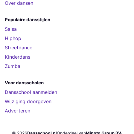
Over dansen
Populaire dansstijlen
Salsa
Hiphop
Streetdance
Kinderdans
Zumba
Voor dansscholen
Dansschool aanmelden
Wijziging doorgeven
Adverteren
© 2026
Dansschool.nl
Onderdeel van
Minoto Group BV
·