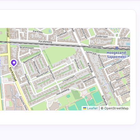
Leaflet
|
© OpenStreetMap