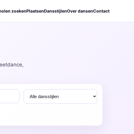
holen zoeken
Plaatsen
Dansstijlen
Over dansen
Contact
reetdance,