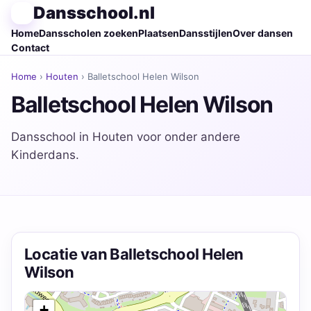
Dansschool.nl
Home
Dansscholen zoeken
Plaatsen
Dansstijlen
Over dansen
Contact
Home
›
Houten
› Balletschool Helen Wilson
Balletschool Helen Wilson
Dansschool in Houten voor onder andere
Kinderdans.
Locatie van Balletschool Helen
Wilson
+