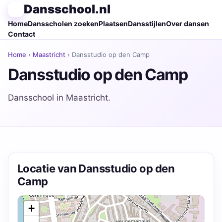
Dansschool.nl
Home
Dansscholen zoeken
Plaatsen
Dansstijlen
Over dansen
Contact
Home
›
Maastricht
› Dansstudio op den Camp
Dansstudio op den Camp
Dansschool in Maastricht.
Locatie van Dansstudio op den
Camp
+