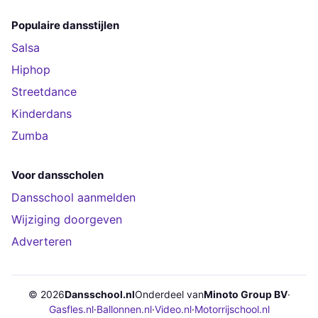
Populaire dansstijlen
Salsa
Hiphop
Streetdance
Kinderdans
Zumba
Voor dansscholen
Dansschool aanmelden
Wijziging doorgeven
Adverteren
© 2026
Dansschool.nl
Onderdeel van
Minoto Group BV
·
Gasfles.nl
·
Ballonnen.nl
·
Video.nl
·
Motorrijschool.nl