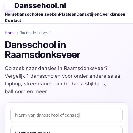
Dansschool.nl
Home
Dansscholen zoeken
Plaatsen
Dansstijlen
Over dansen
Contact
Home
› Raamsdonksveer
Dansschool in
Raamsdonksveer
Op zoek naar dansles in Raamsdonksveer?
Vergelijk 1 dansscholen voor onder andere salsa,
hiphop, streetdance, kinderdans, stijldans,
ballroom en meer.