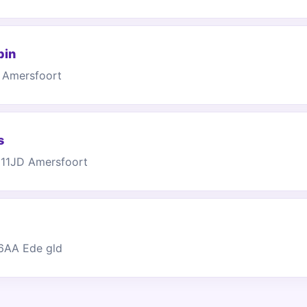
pin
 Amersfoort
s
811JD Amersfoort
16AA Ede gld