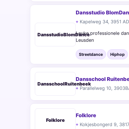
Dansstudio BlomDa
Kapelweg 34, 3951 A
Leuke professionele dans
DansstudioBlomDance
Leusden
Streetdance
Hiphop
Dansschool Ruitenb
DansschoolRuitenbeek
Parallelweg 10, 3903
Folklore
Folklore
Kokjesbongerd 9, 381