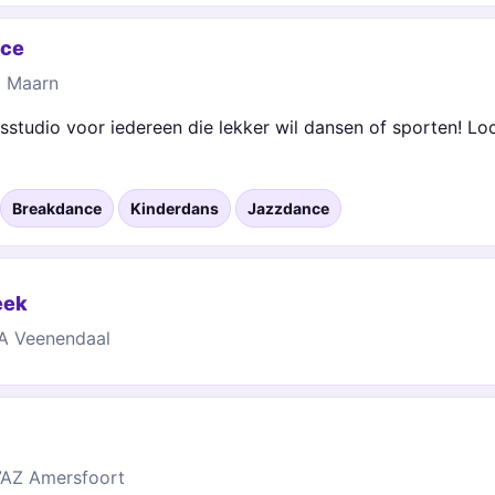
nce
D Maarn
studio voor iedereen die lekker wil dansen of sporten! Loc
Breakdance
Kinderdans
Jazzdance
eek
BA Veenendaal
7AZ Amersfoort