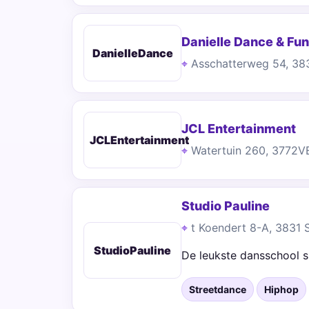
Danielle Dance & Fun
DanielleDance
Asschatterweg 54, 3
JCL Entertainment
JCLEntertainment
Watertuin 260, 3772V
Studio Pauline
t Koendert 8-A, 3831
StudioPauline
De leukste dansschool s
Streetdance
Hiphop