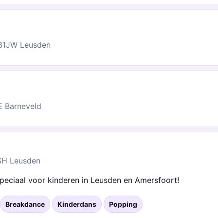
831JW Leusden
E Barneveld
 SH Leusden
peciaal voor kinderen in Leusden en Amersfoort!
Breakdance
Kinderdans
Popping