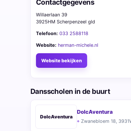
Contactgegevens
Willaerlaan 39
3925HM Scherpenzeel gld
Telefoon:
033 2588118
Website:
herman-michele.nl
Website bekijken
Dansscholen in de buurt
DolcAventura
DolcAventura
Zwanebloem 18, 393