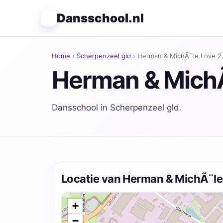
Dansschool.nl
Home
›
Scherpenzeel gld
› Herman & MichÃ¨le Love 
Herman & MichÃ
Dansschool in Scherpenzeel gld.
Locatie van Herman & MichÃ¨le
+
−