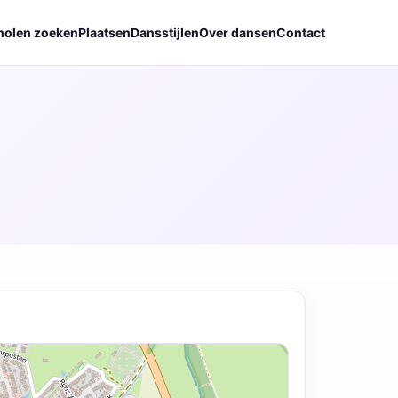
holen zoeken
Plaatsen
Dansstijlen
Over dansen
Contact