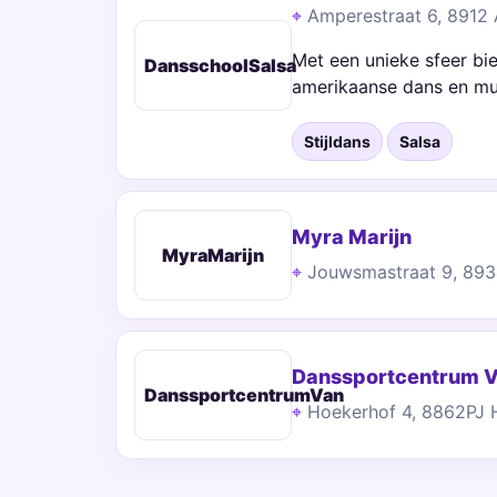
Amperestraat 6, 8912
Met een unieke sfeer bi
DansschoolSalsa
amerikaanse dans en mu
Stijldans
Salsa
Myra Marijn
MyraMarijn
Jouwsmastraat 9, 89
Danssportcentrum V
DanssportcentrumVan
Hoekerhof 4, 8862PJ 