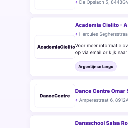
De Opslach 5, 8448G
Academia Cielito - 
Hercules Seghersstra
Voor meer informatie ov
AcademiaCielito
op via email or kijk naa
Argentijnse tango
Dance Centre Omar 
DanceCentre
Amperestraat 6, 891
Dansschool Salsa R