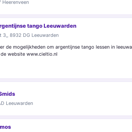
V Heerenveen
Argentijnse tango Leeuwarden
at 3,, 8932 DG Leeuwarden
er de mogelijkheden om argentijnse tango lessen in leeu
r de website www.cieltio.nl
Smids
2AD Leeuwarden
omos