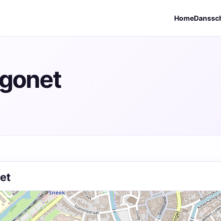
Home
Danssc
rgonet
et