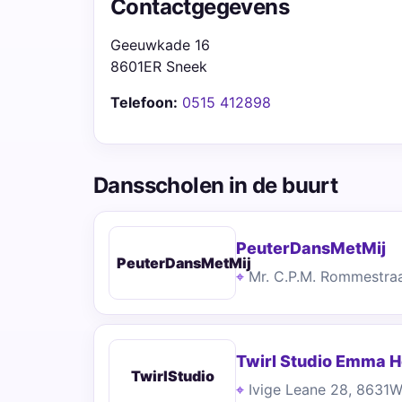
Contactgegevens
Geeuwkade 16
8601ER Sneek
Telefoon:
0515 412898
Dansscholen in de buurt
PeuterDansMetMij
PeuterDansMetMij
Mr. C.P.M. Rommestra
Twirl Studio Emma 
TwirlStudio
Ivige Leane 28, 8631