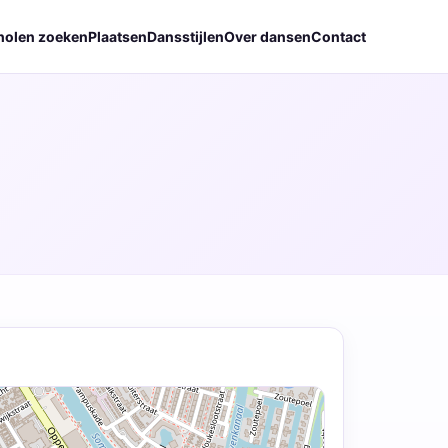
holen zoeken
Plaatsen
Dansstijlen
Over dansen
Contact