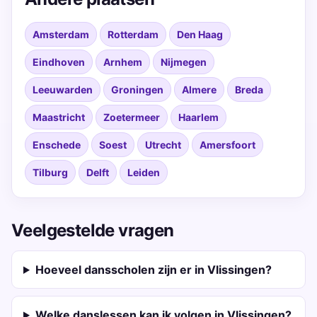
Amsterdam
Rotterdam
Den Haag
Eindhoven
Arnhem
Nijmegen
Leeuwarden
Groningen
Almere
Breda
Maastricht
Zoetermeer
Haarlem
Enschede
Soest
Utrecht
Amersfoort
Tilburg
Delft
Leiden
Veelgestelde vragen
Hoeveel dansscholen zijn er in Vlissingen?
Welke danslessen kan ik volgen in Vlissingen?