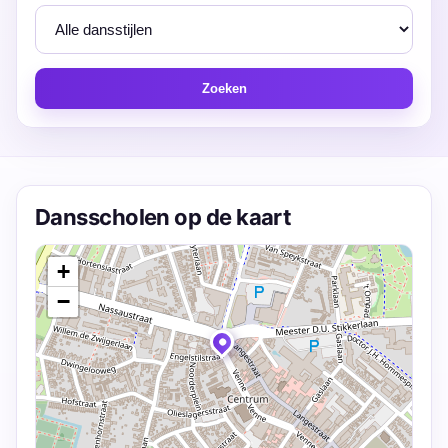
Zoeken
Dansscholen op de kaart
+
−