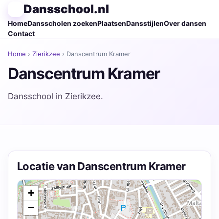
Dansschool.nl
Home
Dansscholen zoeken
Plaatsen
Dansstijlen
Over dansen
Contact
Home
›
Zierikzee
› Danscentrum Kramer
Danscentrum Kramer
Dansschool in Zierikzee.
Locatie van Danscentrum Kramer
+
−