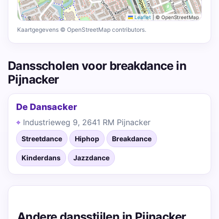
Leaflet
|
© OpenStreetMap
Kaartgegevens © OpenStreetMap contributors.
Dansscholen voor breakdance in
Pijnacker
De Dansacker
Industrieweg 9, 2641 RM Pijnacker
Streetdance
Hiphop
Breakdance
Kinderdans
Jazzdance
Andere dansstijlen in Pijnacker