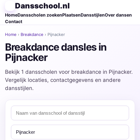
Dansschool.nl
Home
Dansscholen zoeken
Plaatsen
Dansstijlen
Over dansen
Contact
Home
›
Breakdance
› Pijnacker
Breakdance dansles in
Pijnacker
Bekijk 1 dansscholen voor breakdance in Pijnacker.
Vergelijk locaties, contactgegevens en andere
dansstijlen.