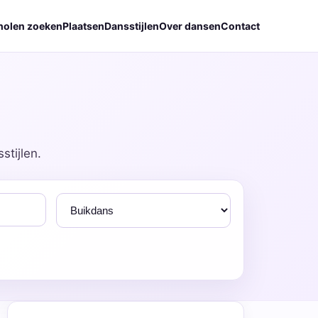
holen zoeken
Plaatsen
Dansstijlen
Over dansen
Contact
stijlen.