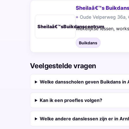
Sheilaâ€™s Buikdan
Oude Velperweg 36a,
Sheilaâ€™sBuikdanscentrum
Wekelijkse lessen, work
Buikdans
Veelgestelde vragen
Welke dansscholen geven Buikdans in
Kan ik een proefles volgen?
Welke andere danslessen zijn er in Ar