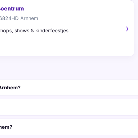
scentrum
 6824HD Arnhem
shops, shows & kinderfeestjes.
 Arnhem?
nhem?