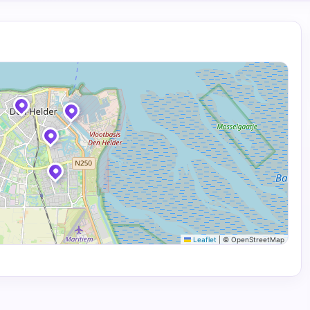
Leaflet
|
© OpenStreetMap