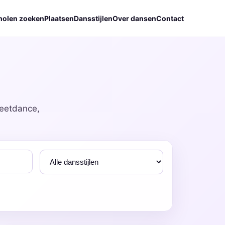
holen zoeken
Plaatsen
Dansstijlen
Over dansen
Contact
reetdance,