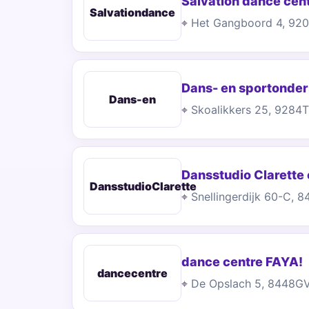
Salvation dance cen
Salvationdance
Het Gangboord 4, 92
Dans- en sportonde
Dans-en
Skoalikkers 25, 9284
Dansstudio Clarette
DansstudioClarette
Snellingerdijk 60-C, 
dance centre FAYA!
dancecentre
De Opslach 5, 8448G