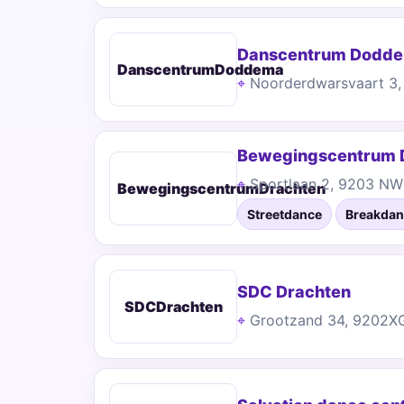
Danscentrum Dodd
DanscentrumDoddema
Noorderdwarsvaart 3
Bewegingscentrum 
Sportlaan 2, 9203 NW
BewegingscentrumDrachten
Streetdance
Breakdan
SDC Drachten
SDCDrachten
Grootzand 34, 9202X