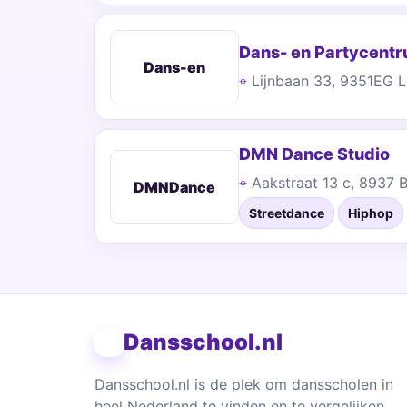
Dans- en Partycentr
Dans-en
Lijnbaan 33, 9351EG 
DMN Dance Studio
Aakstraat 13 c, 8937
DMNDance
Streetdance
Hiphop
Dansschool.nl
Dansschool.nl is de plek om dansscholen in
heel Nederland te vinden en te vergelijken.