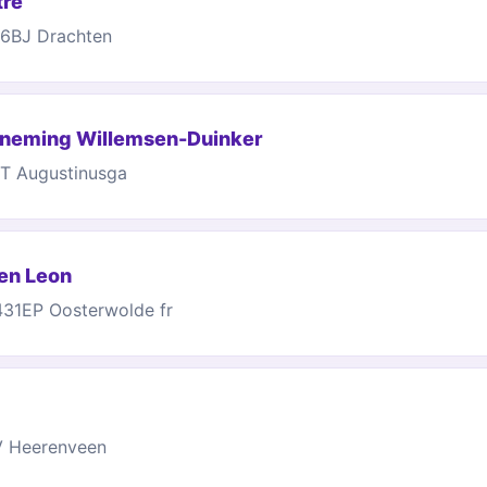
tre
06BJ Drachten
rneming Willemsen-Duinker
TT Augustinusga
 en Leon
8431EP Oosterwolde fr
V Heerenveen