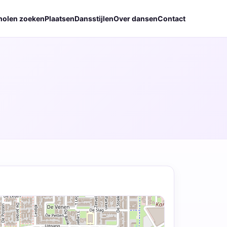
holen zoeken
Plaatsen
Dansstijlen
Over dansen
Contact