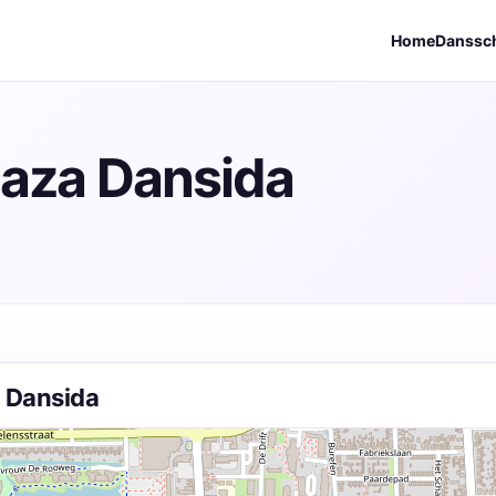
Home
Danssc
laza Dansida
a Dansida