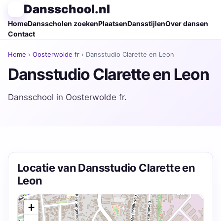
Dansschool.nl
Home
Dansscholen zoeken
Plaatsen
Dansstijlen
Over dansen
Contact
Home
›
Oosterwolde fr
› Dansstudio Clarette en Leon
Dansstudio Clarette en Leon
Dansschool in Oosterwolde fr.
Locatie van Dansstudio Clarette en
Leon
+