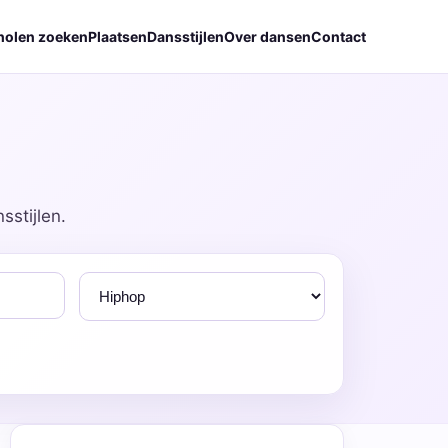
holen zoeken
Plaatsen
Dansstijlen
Over dansen
Contact
sstijlen.