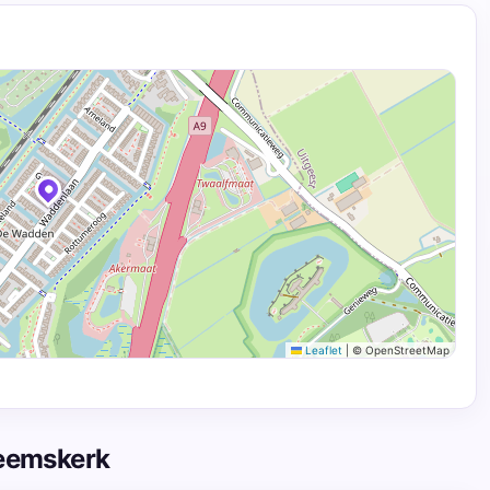
Leaflet
|
© OpenStreetMap
Heemskerk