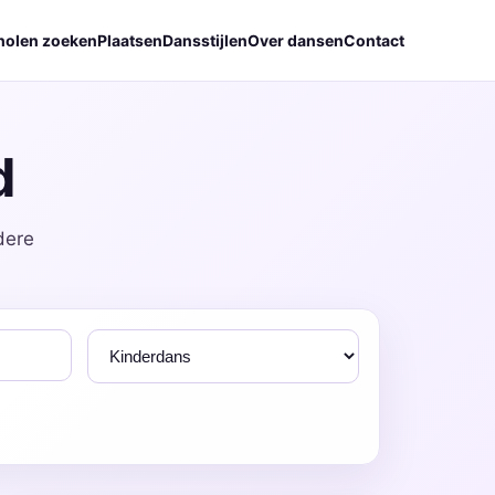
holen zoeken
Plaatsen
Dansstijlen
Over dansen
Contact
d
dere