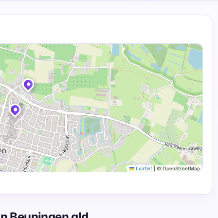
Leaflet
|
© OpenStreetMap
in Beuningen gld