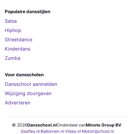
Populaire dansstijlen
Salsa
Hiphop
Streetdance
Kinderdans
Zumba
Voor dansscholen
Dansschool aanmelden
Wijziging doorgeven
Adverteren
© 2026
Dansschool.nl
Onderdeel van
Minoto Group BV
·
Gasfles.nl
·
Ballonnen.nl
·
Video.nl
·
Motorrijschool.nl