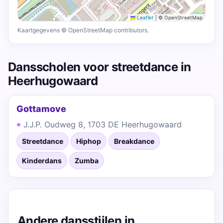
Leaflet
|
© OpenStreetMap
Kaartgegevens © OpenStreetMap contributors.
Dansscholen voor streetdance in
Heerhugowaard
Gottamove
J.J.P. Oudweg 8, 1703 DE Heerhugowaard
Streetdance
Hiphop
Breakdance
Kinderdans
Zumba
Andere dansstijlen in