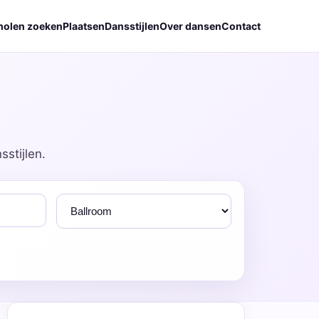
holen zoeken
Plaatsen
Dansstijlen
Over dansen
Contact
stijlen.