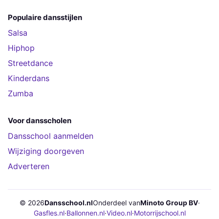
Populaire dansstijlen
Salsa
Hiphop
Streetdance
Kinderdans
Zumba
Voor dansscholen
Dansschool aanmelden
Wijziging doorgeven
Adverteren
© 2026
Dansschool.nl
Onderdeel van
Minoto Group BV
·
Gasfles.nl
·
Ballonnen.nl
·
Video.nl
·
Motorrijschool.nl