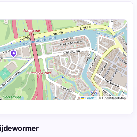
Leaflet
|
© OpenStreetMap
Wijdewormer