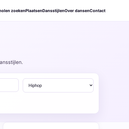
holen zoeken
Plaatsen
Dansstijlen
Over dansen
Contact
nsstijlen.