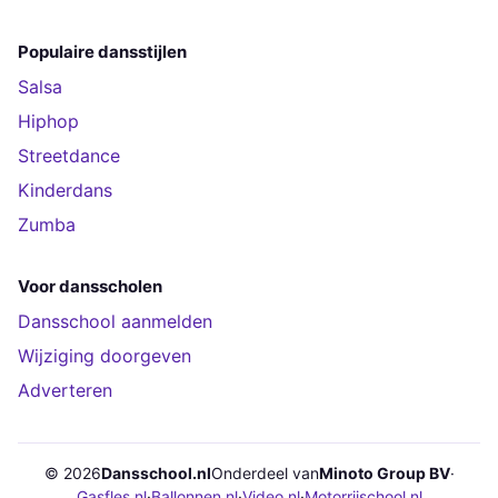
Populaire dansstijlen
Salsa
Hiphop
Streetdance
Kinderdans
Zumba
Voor dansscholen
Dansschool aanmelden
Wijziging doorgeven
Adverteren
© 2026
Dansschool.nl
Onderdeel van
Minoto Group BV
·
Gasfles.nl
·
Ballonnen.nl
·
Video.nl
·
Motorrijschool.nl