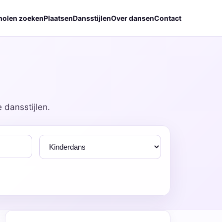
holen zoeken
Plaatsen
Dansstijlen
Over dansen
Contact
 dansstijlen.