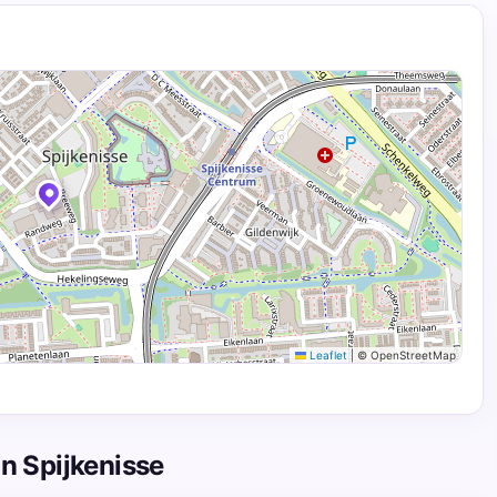
Leaflet
|
© OpenStreetMap
n Spijkenisse