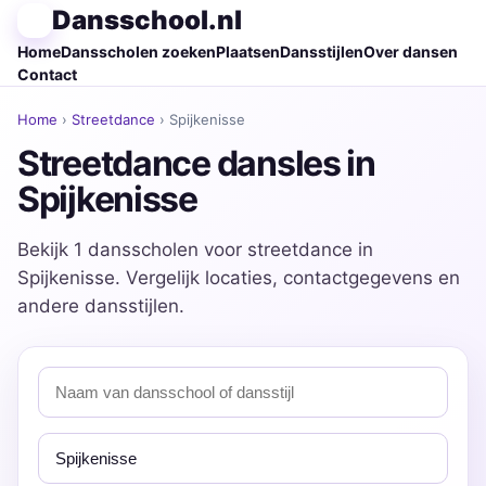
Dansschool.nl
Home
Dansscholen zoeken
Plaatsen
Dansstijlen
Over dansen
Contact
Home
›
Streetdance
› Spijkenisse
Streetdance dansles in
Spijkenisse
Bekijk 1 dansscholen voor streetdance in
Spijkenisse. Vergelijk locaties, contactgegevens en
andere dansstijlen.